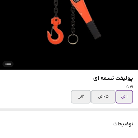
پولیفت تسمه ای
وزن
1 تن
1/5تن
2تن
توضیحات