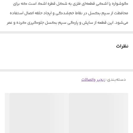
گوشواره یا اشکی قطعه‌ای فلزی به شکل قطره اشک است که برای
محافظت از سیم بکسل در نقاط خم‌شدگی و ایجاد حلقه اتصال استفاده
می‌شود. این قطعه از سایش و پارگی سیم بکسل جلوگیری کرده و عمر
آن را افزایش می‌دهد.
ویژگی‌های کلیدی
نظرات
سایزهای متنوع: ۳ تا ۲۵ میلی‌متر
ساختار فولادی گالوانیزه ضد زنگ
طراحی اشکی برای توزیع یکنواخت فشار
دسته‌بندی
:
نصب آسان و سریع
زنجیر واتصالات
مقاومت بالا در برابر خوردگی
کاربردها
محافظت از سیم بکسل در نقاط اتصال
ایجاد حلقه و چشمی در انتهای کابل
استفاده در سیستم‌های مهار و باربندی