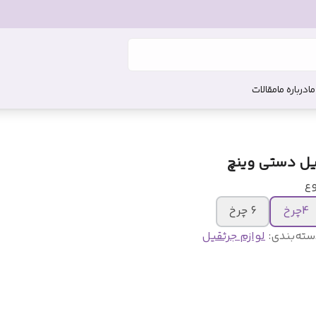
ما
درباره ما
مقالات
یل دستی وینچ
وع
4چرخ
6 چرخ
سته‌بندی
:
لوازم جرثقیل