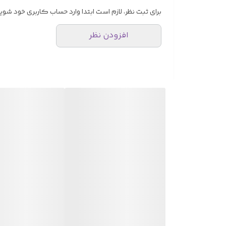
کاربردها
برای ثبت نظر، لازم است ابتدا وارد حساب کاربری خود شوید
جابجایی افقی بار در سوله و کارخانه
افزودن نظر
سیستم‌های جرثقیل سقفی
خطوط تولید و مونتاژ
انبارها و مراکز لجستیک
گارانتی و پشتیبانی
ریل دستی وینچ با گارانتی اصالت کالا و پشتیبانی فنی