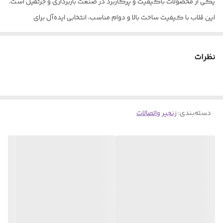
یکی از محصولات باکیفیت و پرکاربرد در صنعت باربرداری و جرثقیل است.
این قلاب با کیفیت ساخت بالا و دوام مناسب، انتخابی ایده‌آل برای
کاربردهای مختلف صنعتی محسوب می‌شود.
برند چینی با کیفیت ساخت بالا
نظرات
طراحی S شکل برای اتصال چند منظوره
مناسب برای جرثقیل و تجهیزات باربرداری
مقاوم و بادوام در شرایط کاری سخت
دسته‌بندی
:
زنجیر واتصالات