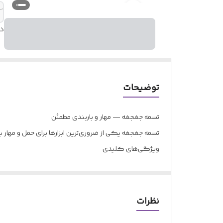
د
توضیحات
تسمه جغجغه — مهار و باربندی مطمئن
تسمه جغجغه یکی از ضروری‌ترین ابزارها برای حمل و مهار با
ویژگی‌های کلیدی
طول‌های ۵ تا ۱۰ متر
عرض‌های ۲.۵ تا ۵ سانتی‌متر
ظرفیت‌های ۱ تا ۵ تن
نظرات
برند معتبر GOLF