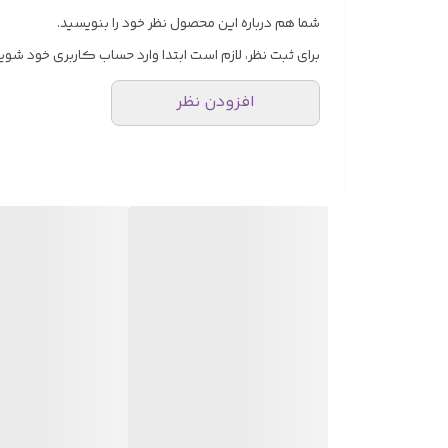
قفل جغجغه‌ای فولادی
شما هم درباره این محصول نظر خود را بنویسید.
کاربردها
برای ثبت نظر، لازم است ابتدا وارد حساب کاربری خود شوید
مهار بار در حمل و نقل
افزودن نظر
باربندی محموله‌ها
صنایع لجستیک و انبارداری
کارگاه‌های ساختمانی
گارانتی و پشتیبانی
تسمه جغجغه با گارانتی اصالت کالا و پشتیبانی فنی از