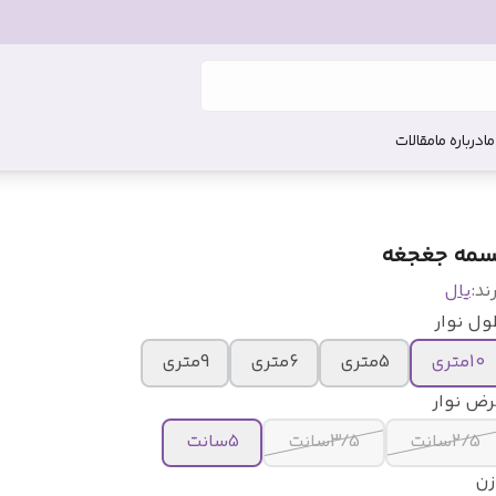
ما
درباره ما
مقالات
سمه جغجغه
ند:
یال
ول نوار
10متری
5متری
6متری
9متری
رض نوار
2/5سانت
3/5سانت
5سانت
زن