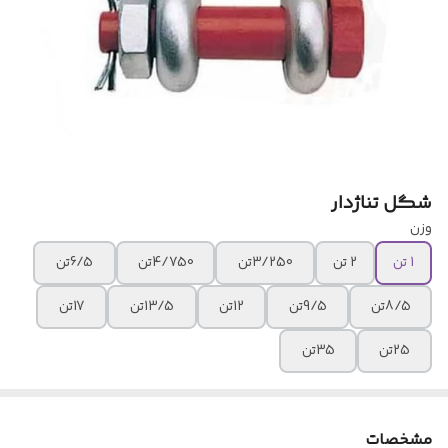
شگل تناژدار
وزن
1 تن
2 تن
3/250تن
4/750تن
6/5تن
8/5تن
9/5تن
12تن
13/5تن
17تن
25تن
35تن
مشخصات